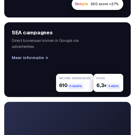
Google
SEO score +27%
SEA campagnes
Direct bovenaan komen in Google via
advertenties.
Meer informatie →
NIEUWE AANVRAGEN
ROAS
610
6,3×
↑ +240%
↑ +52%