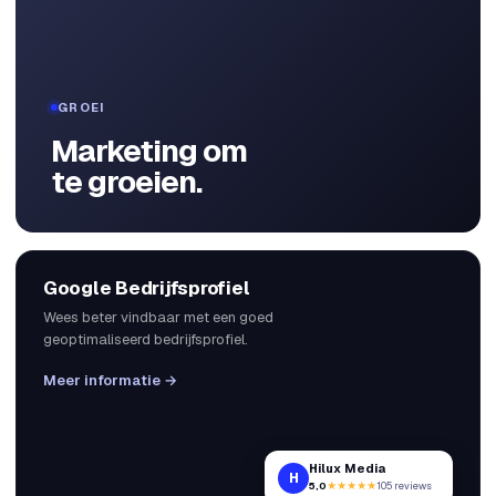
GROEI
Marketing om
te groeien.
Google Bedrijfsprofiel
Wees beter vindbaar met een goed
geoptimaliseerd bedrijfsprofiel.
Meer informatie →
Hilux Media
H
5,0
★★★★★
105 reviews