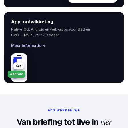
App-ontwikkeling
Native iOS, Android en web-apps voor B2B en
B2C — MVP live in 30 dagen.
Meer informatie →
iOS
Android
ZO WERKEN WE
Van briefing tot live in
vier