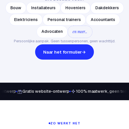
Bouw
Installateurs
Hoveniers
Dakdekkers
Elektriciens
Personal trainers
Accountants
Advocaten
en meer…
Persoonlijke aanpak. Geen tussenpersonen, geen wachttijd.
Naar het formulier
ontwerp
Gratis website-ontwerp
100% maatwerk, geen temp
ZO WERKT HET